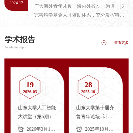
划”）建设，拟于2025年1月10至12日在山东
2024.12
费、课程物料和保险费等，不包含往返交通
广大海外青年才俊、海内外校友：为进一步
大学中心校区举办计算机专业建设与人工智
和任何个...
完善科学基金人才资助体系，充分发挥科学
能赋能本科教育教学研讨会暨山东省计算
基金引进和培养人才的功能，吸引海外优秀
机“111 计划”中期工作推进会。会议邀请了图
青年人才回国（来华）工作，国家自然科学
灵奖获得者、中科院外籍院士、中国政府“友
学术报告
基金委员会（以下简称自然科学基金委）设
查看更多
谊奖”获得者John Hopcroft教授，教育部高等
Academic report
立国家自然科学基金优秀青年科学基金项目
学校教...
（海外）。山东大学浪潮人工智能学院诚挚
邀请广大青年才俊依托我校申报海外优青项
目！一、学院概况山东大学浪潮人工智能学
19
28
院位于山东大学中心校区，地处济南，成立
2026-03
2025-10
于2024年5月，由山...
山东大学人工智能
山东大学第十届齐
大讲堂（第5期）
鲁青年论坛--计算
机科学与人工智能
2026年3月19日
2025年10月29日