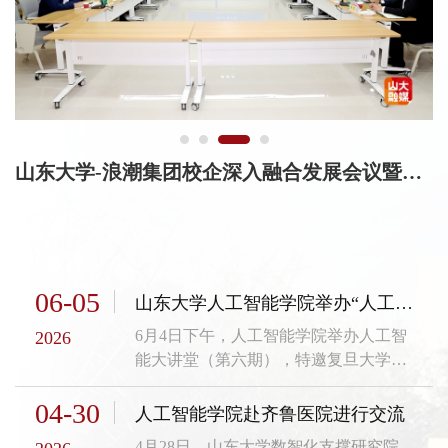
山东大学-浪潮集团校企深入融合发展会议暨山东大学浪潮人工智能学院理事会第三次全体会议召开
、
院
，
位
06-05
山东大学人工智能学院举办“人工智能大讲堂”（第六期）复旦大学张文强教授作专题报告
前
谋
6月4日下午，人工智能学院举办人工智
2026
能大讲堂（第六期），特邀复旦大学智
场
能机器人研究院副院长张文强教授作题
够
04-30
为《具身智能学习发育与融合创新》的
人工智能学院赴齐鲁医院进行交流
专题报告。计算机学院、人工智能学院
4月28日，山东大学数智化支撑研究院