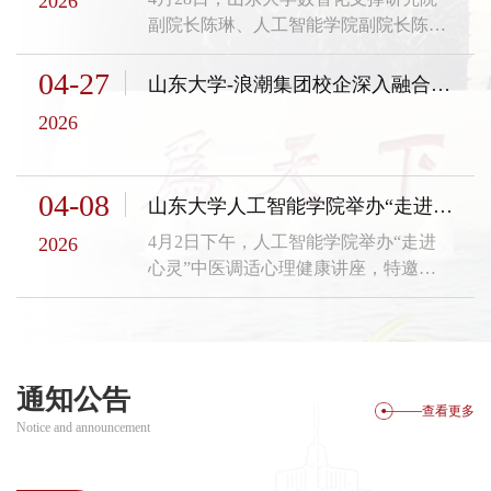
2026
党委书记张四化以及学院部分师生参加
副院长陈琳、人工智能学院副院长陈竹
活动。报告中，张文强教授围绕“新工
敏带队赴山东大学齐鲁医院交流，就人
科”建设背景下人工智能人才培养、具
04-27
工智能赋能医疗科技创新应用进行座
山东大学-浪潮集团校企深入融合发展会议暨山东大学浪潮人工智能学院理事会第三次全体会议召开
身智能学习发育机制及产学研融合应用
谈，齐鲁医院副院长韩辉出席会议。韩
等内容展开讲解。他指出，人工智能是
2026
辉代表医院对各位专家的到来表示热烈
一门高度交叉融合的学科，应充分发挥
欢迎和衷心感谢。他指出，当前医疗行
文、理、医、工等多学科...
业正处于数智化转型的关键阶段，医院
04-08
山东大学人工智能学院举办“走进心灵”中医调适心理健康讲座 中医名医陈茂蒙主讲
超前谋划并积极推进人工智能体系建
设，但在技术落地、场景适配、数据安
4月2日下午，人工智能学院举办“走进
2026
全等方面仍面临诸多挑战。希望能够以
心灵”中医调适心理健康讲座，特邀中
此交流为契机，充分依托山东大...
医名医陈茂蒙老师担任主讲，80余名师
生到场聆听交流。讲座中，陈茂蒙老师
从中医整体观出发，系统分析了当前大
学生群体中焦虑情绪的成因。他指出，
通知公告
情绪失衡往往与作息紊乱、思虑过度等
查看更多
因素密切相关，应从“调身、调息、调
Notice and announcement
心”入手进行综合调适。在具体方法
上，陈茂蒙老师建议同学们保持规律作