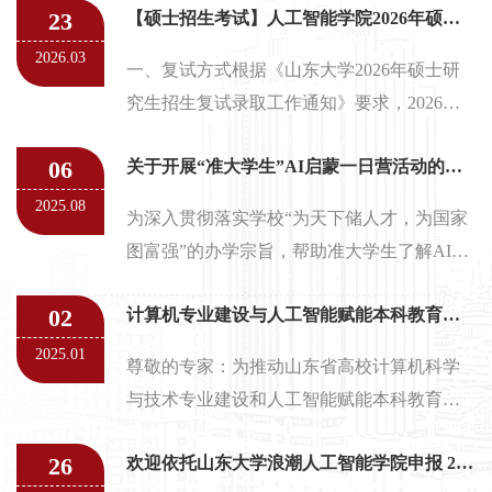
息、顺应自然节律，同时通过调整心态
23
【硕士招生考试】人工智能学院2026年硕士研究生招生考试复试方案
增强心理韧性。他还特别提...
2026.03
一、复试方式根据《山东大学2026年硕士研
究生招生复试录取工作通知》要求，2026年
硕士研究生复试采用现场复试的方式进行。
06
关于开展“准大学生”AI启蒙一日营活动的通知
因特殊情况无法现场复试的考生，须在复试
前提出申请，并提供相应证明材料，报学
2025.08
为深入贯彻落实学校“为天下储人才，为国家
院、学校审核，以确定合适的复试方式。
图富强”的办学宗旨，帮助准大学生了解AI，
二、资格审查所有参加复试的考生均须进行
学习AI，培养学生科学兴趣和科学精神，提
资格审查，不进行资格审查或审查未通过的
02
计算机专业建设与人工智能赋能本科教育教学研讨会 暨山东省计算机“111 计划”中期工作推进会 会议通知
升AI素养与数字技能，现决定开展“准大学
考生取消复试资格。1. 资格审查时间2026年3
生”AI启蒙一日营活动，具体活动安排如下：
2025.01
月27日9:00-17:00，采用现场审查的方式进行
尊敬的专家：为推动山东省高校计算机科学
一、活动主题探寻AI之美二、活动对象准大
资格审查，如有变...
与技术专业建设和人工智能赋能本科教育教
学生（不限专业和院校）及对课程感兴趣的
学改革的持续提升，加快推进山东省普通本
高中生三、日程安排四、报名缴费（一）收
26
欢迎依托山东大学浪潮人工智能学院申报 2025年度国家自然科学基金优秀青年科学基金项目（海外）
科高校重点领域教学改革试点项目（“111 计
费标准收费标准为600元/人，包含餐费、师资